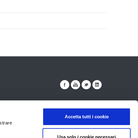
Accetta tutti i cookie
strare
ualità
Sicurezza
Note Legali
Usa solo i cookie necessari