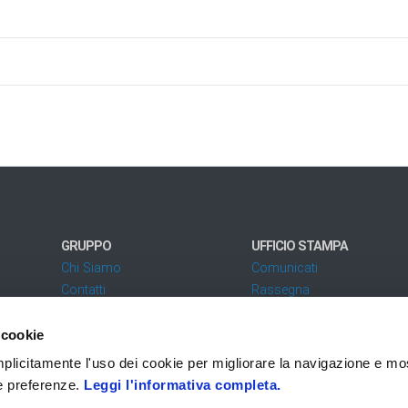
GRUPPO
UFFICIO STAMPA
Chi Siamo
Comunicati
Contatti
Rassegna
 cookie
Codice fatturazione elettronica: SUBM70N - PEC:
zucchettispa@gruppozucchetti.it
 implicitamente l'uso dei cookie per migliorare la navigazione e mo
ue preferenze.
Leggi l'informativa completa.
 i diritti riservati
Privacy
Accessibilità
Q