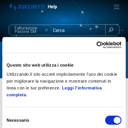
Help
Fatturazione

Passiva SM
Fatturazione Passiva SM
Questo sito web utilizza i cookie
Utilizzando il sito accetti implicitamente l'uso dei cookie
per migliorare la navigazione e mostrare contenuti in
Soluzioni
Fatturazione elettronica
Digital Hub
linea con le tue preferenze.
Leggi l'informativa
Materiale di supporto
completa.
Professionisti e Associazioni di categoria
Fattura sammarinese ricevuta da cessionario italiano
Fatturazione elettronica San Marino
Selezione
Necessario
Fatturazione Passiva SM
del
Fattura ricevuta da cessionario sammarinese
consenso