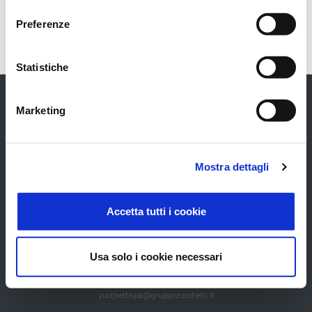
Preferenze
Statistiche
Marketing
GRUPPO
UFFICIO STAMPA
Mostra dettagli
Chi Siamo
Comunicati
Contatti
Rassegna
Accetta tutti i cookie
Usa solo i cookie necessari
Codice fatturazione elettronica: SUBM70N - PEC:
zucchettispa@gruppozucchetti.it