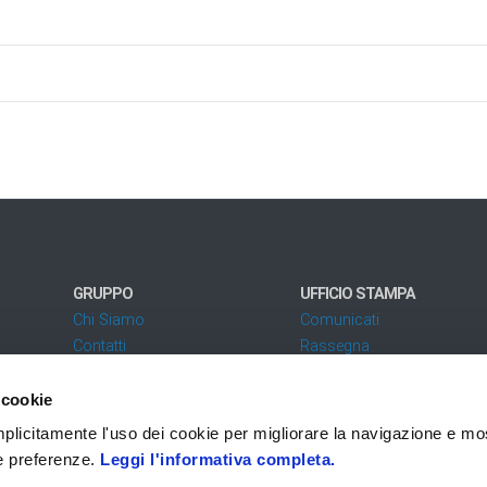
GRUPPO
UFFICIO STAMPA
Chi Siamo
Comunicati
Contatti
Rassegna
 cookie
Codice fatturazione elettronica: SUBM70N - PEC:
zucchettispa@gruppozucchetti.it
 implicitamente l'uso dei cookie per migliorare la navigazione e mo
ue preferenze.
Leggi l'informativa completa.
 i diritti riservati
Privacy
Accessibilità
Q