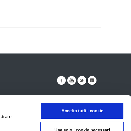
Accetta tutti i cookie
strare
ualità
Sicurezza
Note Legali
Usa solo i cookie necessari