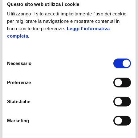
Questo sito web utilizza i cookie
Soluzioni
Privacy e GDPR
Utilizzando il sito accetti implicitamente l'uso dei cookie
GDPR Zucchetti Consulenza
per migliorare la navigazione e mostrare contenuti in
Personalizzata a progetto
linea con le tue preferenze.
Leggi l'informativa
completa.
Scopri di più
Selezione
Tematica
Necessario
del
consenso
GAP Analysis
Preferenze
Videosorveglianza
Statistiche
Whistleblowing
Marketing
Pacchetti orari