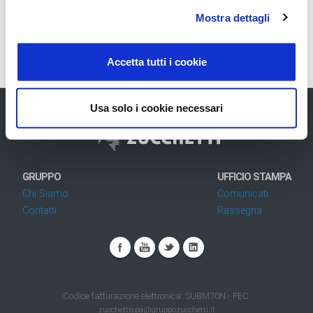
Mostra dettagli
Scopri di più!
Accetta tutti i cookie
Usa solo i cookie necessari
GRUPPO
UFFICIO STAMPA
Chi Siamo
Comunicati
Contatti
Rassegna
Codice fatturazione elettronica: SUBM70N - PEC:
zucchettispa@gruppozucchetti.it