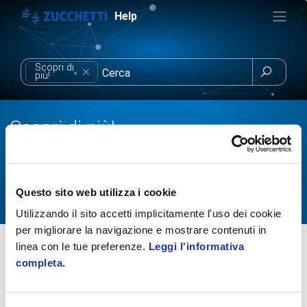
Help
Scopri di

più!
Scopri di più!
Sei interessato all'acquisto dei pacchetti di Start up e vuoi
saperne di più?
In questa sezione troverai tutte le informazioni commerciali
Questo sito web utilizza i cookie
e il materiale che possa esserti d'aiuto!
Utilizzando il sito accetti implicitamente l'uso dei cookie
per migliorare la navigazione e mostrare contenuti in
Soluzioni
Privacy e GDPR
Formazione
linea con le tue preferenze.
Leggi l'informativa
Scopri di più!
GDPR Zucchetti Startup
completa.
Caratteristiche e modalità di acquisto