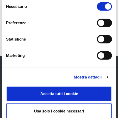
Selezione
Necessario
del
Moduli disponibili
consenso
Preferenze
Cosa fare dopo l'acquisto
Statistiche
Marketing
Mostra dettagli
GRUPPO
UFFICIO STAMPA
Accetta tutti i cookie
Chi Siamo
Comunicati
Contatti
Rassegna
Usa solo i cookie necessari