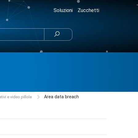
Soluzioni
Zucchetti

Area data breach
ivi e video pillole