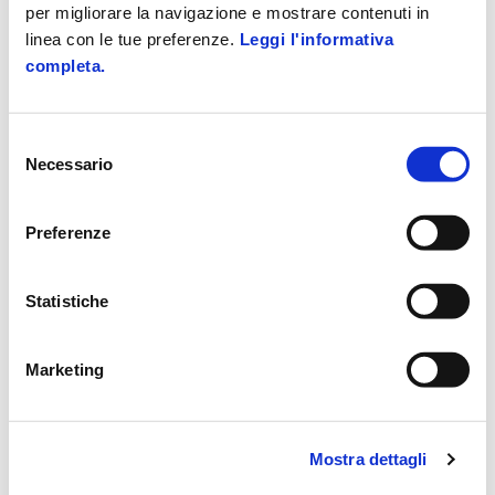
per migliorare la navigazione e mostrare contenuti in
Telemaco?
linea con le tue preferenze.
Leggi l'informativa
completa.
Quali funzionalità offre il servizio Telemaco
Banche Dati?
Selezione
È possibile effettuare l’invio delle pratiche
Necessario
del
camerali?
consenso
Preferenze
Perché mi viene richiesto il Credito prepagato per
utilizzare Telemaco?
Statistiche
Dove trovo l’archivio dei miei documenti?
Marketing
Leggi altro
Mostra dettagli