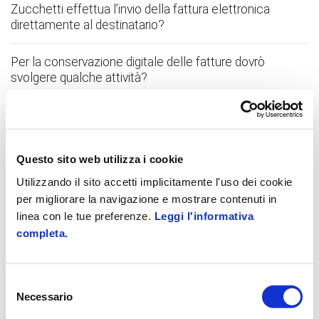
Zucchetti effettua l’invio della fattura elettronica
direttamente al destinatario?
Per la conservazione digitale delle fatture dovrò
svolgere qualche attività?
Cosa prevede la modalità Data Entry Zucchetti?
Cosa prevede la modalità Data Entry Cliente?
Questo sito web utilizza i cookie
Utilizzando il sito accetti implicitamente l'uso dei cookie
Quando è possibile utilizzare la modalità Importazione
per migliorare la navigazione e mostrare contenuti in
XML?
linea con le tue preferenze.
Leggi l'informativa
completa.
Se scelgo una data modalità posso cambiare e
passare ad una diversa?
Selezione
Ho effettuato una ricarica, ma ancora non ho fatture
Necessario
del
disponibili.
consenso