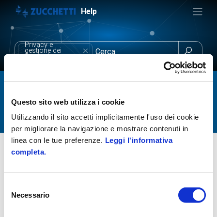
Help
Privacy e

gestione dei
fornitori
Privacy e gestione dei fornitori
Questo sito web utilizza i cookie
Utilizzando il sito accetti implicitamente l'uso dei cookie
per migliorare la navigazione e mostrare contenuti in
linea con le tue preferenze.
Leggi l'informativa
Soluzioni
Privacy e GDPR
completa.
Approfondimenti tematici
Q&A - I principali temi del GDPR
Privacy e gestione dei fornitori
Selezione
La gestione e i documenti necessari
Necessario
del
consenso