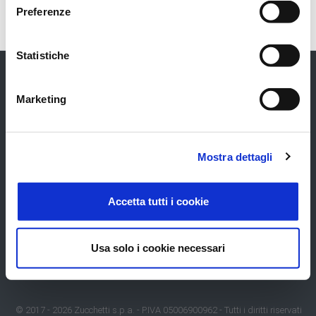
Preferenze
Statistiche
Marketing
GRUPPO
UFFICIO STAMPA
Mostra dettagli
Chi Siamo
Comunicati
Contatti
Rassegna
Accetta tutti i cookie
Usa solo i cookie necessari
Codice fatturazione elettronica: SUBM70N - PEC:
zucchettispa@gruppozucchetti.it
© 2017 -
2026
Zucchetti s.p.a. - P.IVA 05006900962 - Tutti i diritti riservati