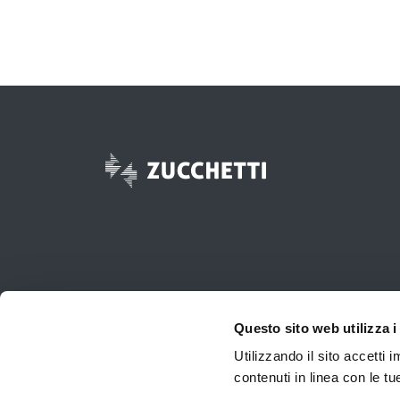
© 2017 -
2026
Zucchetti s.p.a. - P.IVA 05006900962 - Tutti
Questo sito web utilizza i
Utilizzando il sito accetti
contenuti in linea con le t