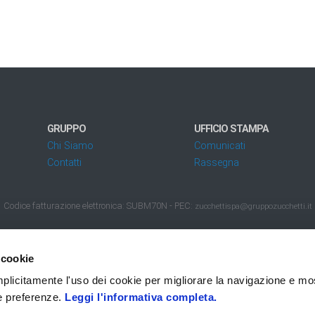
GRUPPO
UFFICIO STAMPA
Chi Siamo
Comunicati
Contatti
Rassegna
Codice fatturazione elettronica: SUBM70N - PEC:
zucchettispa@gruppozucchetti.it
 i diritti riservati
Privacy
Accessibilità
Q
 cookie
 implicitamente l'uso dei cookie per migliorare la navigazione e mo
ue preferenze.
Leggi l'informativa completa.