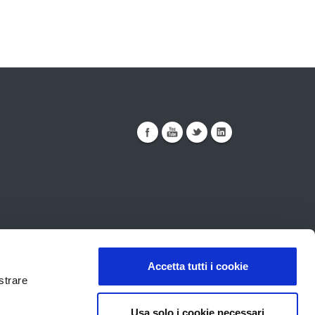
ualità
Sicurezza
Note Legali
Accetta tutti i cookie
strare
Usa solo i cookie necessari