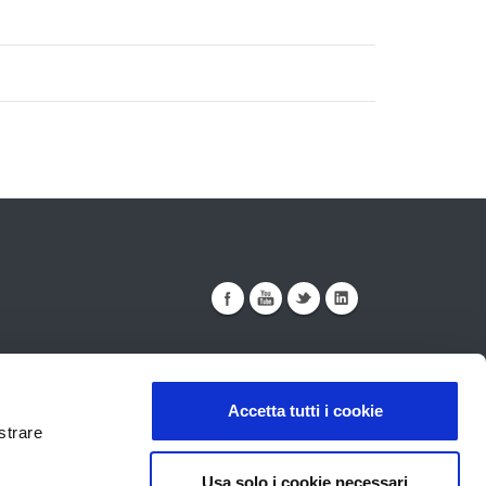
Accetta tutti i cookie
strare
ualità
Sicurezza
Note Legali
Usa solo i cookie necessari