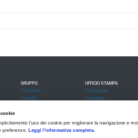
GRUPPO
UFFICIO STAMPA
Chi Siamo
Comunicati
Contatti
Rassegna
 cookie
Codice fatturazione elettronica: SUBM70N - PEC:
zucchettispa@gruppozucchetti.it
 implicitamente l'uso dei cookie per migliorare la navigazione e mo
ue preferenze.
Leggi l'informativa completa.
 i diritti riservati
Privacy
Accessibilità
Q