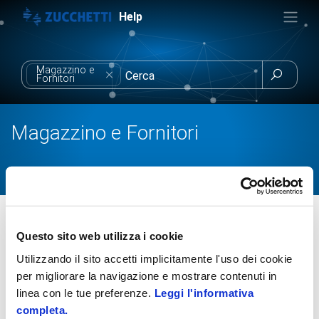
Help
Magazzino e

Fornitori
Magazzino e Fornitori
Soluzioni
Hospitality
Ristorazione
Tilby
Magazzino e Fornitori
Uso della app Tilby
Questo sito web utilizza i cookie
Utilizzando il sito accetti implicitamente l'uso dei cookie
Creazione dei Movimenti
per migliorare la navigazione e mostrare contenuti in
linea con le tue preferenze.
Leggi l'informativa
completa.
Introduzione al modulo Magazzino e fornitori