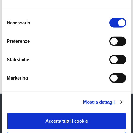
Verifica delle Giacenze
Selezione
Necessario
del
Verifica dei Movimenti
consenso
Preferenze
Fatture passive
Gestione e creazione dei Fornitori
Statistiche
Marketing
Mostra dettagli
Accetta tutti i cookie
GRUPPO
UFFICIO STAMPA