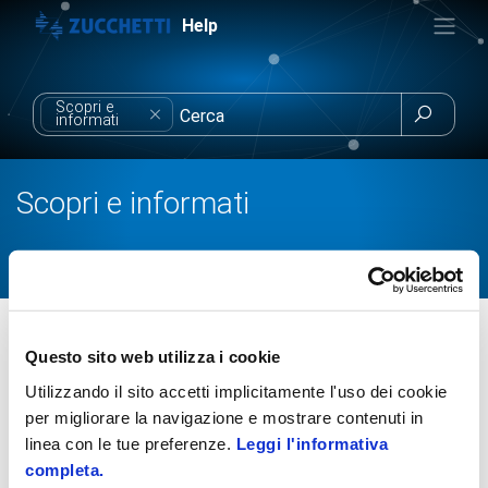
Help
Scopri e

informati
Scopri e informati
Soluzioni
Zucchetti Store
Scopri e informati
Promotori Zucchetti Store
Questo sito web utilizza i cookie
Utilizzando il sito accetti implicitamente l'uso dei cookie
per migliorare la navigazione e mostrare contenuti in
Chi è il promotore
linea con le tue preferenze.
Leggi l'informativa
completa.
Chi può diventare promotore