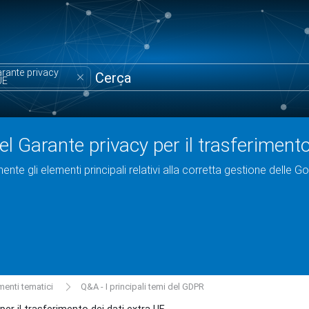
arante privacy
UE
del Garante privacy per il trasferiment
nte gli elementi principali relativi alla corretta gestione delle G
enti tematici
Q&A - I principali temi del GDPR