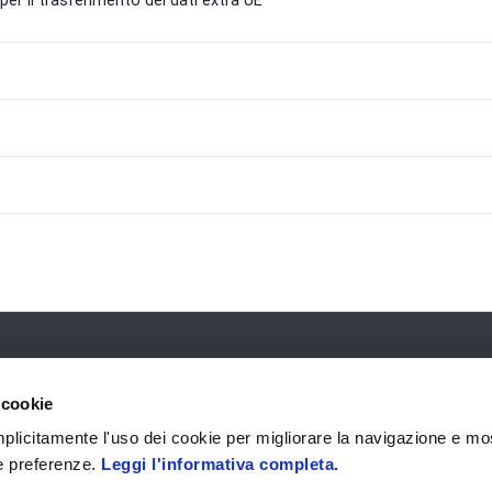
 per il trasferimento dei dati extra UE
 cookie
GRUPPO
UFFICIO STAMPA
Chi Siamo
Comunicati
 implicitamente l'uso dei cookie per migliorare la navigazione e mo
Contatti
Rassegna
ue preferenze.
Leggi l'informativa completa.