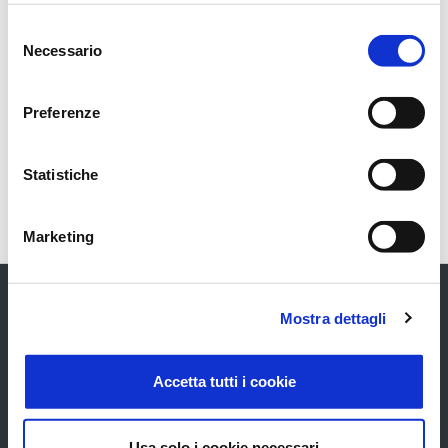
Selezione
Processo di Riconoscimento
Necessario
del
consenso
Riconoscimento FEA - Firmatario
Preferenze
Riconoscimento FEA - Operatore piattaforma
Statistiche
Marketing
Mostra dettagli
Accetta tutti i cookie
GRUPPO
UFFICIO STAMPA
Chi Siamo
Comunicati
Contatti
Rassegna
Usa solo i cookie necessari